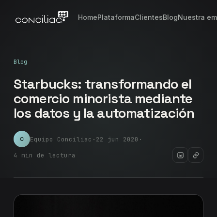
Home
Plataforma
Clientes
Blog
Nuestra em
Blog
Starbucks: transformando el
comercio minorista mediante
los datos y la automatización
Equipo Conciliac
·
22 jun 2020
·
C
4 min de lectura