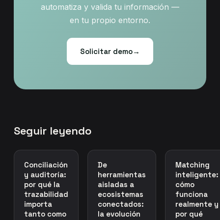
automatiza y valida tu información —
en tu propio entorno.
Solicitar demo
→
Seguir leyendo
Conciliación
De
Matching
y auditoría:
herramientas
inteligente:
por qué la
aisladas a
cómo
trazabilidad
ecosistemas
funciona
importa
conectados:
realmente y
tanto como
la evolución
por qué