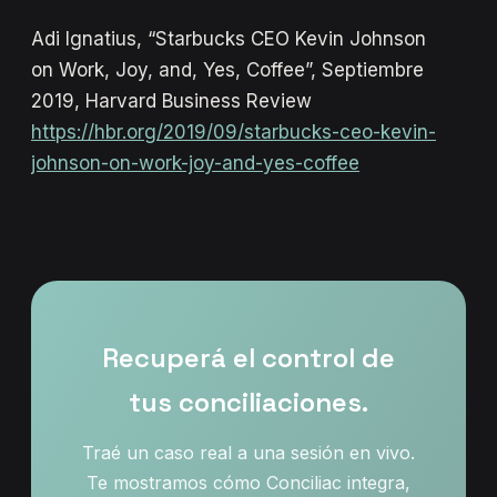
Adi Ignatius, “Starbucks CEO Kevin Johnson
on Work, Joy, and, Yes, Coffee”, Septiembre
2019, Harvard Business Review
https://hbr.org/2019/09/starbucks-ceo-kevin-
johnson-on-work-joy-and-yes-coffee
Recuperá el control de
tus conciliaciones.
Traé un caso real a una sesión en vivo.
Te mostramos cómo Conciliac integra,