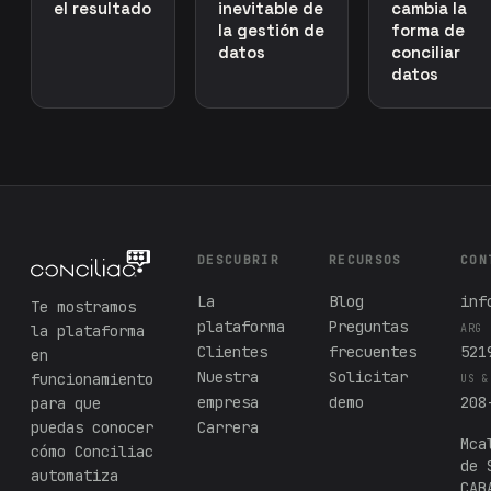
el resultado
inevitable de
cambia la
la gestión de
forma de
datos
conciliar
datos
DESCUBRIR
RECURSOS
CON
La
Blog
inf
Te mostramos
plataforma
Preguntas
la plataforma
ARG
Clientes
frecuentes
521
en
Nuestra
Solicitar
funcionamiento
US &
empresa
demo
208
para que
puedas conocer
Carrera
Mca
cómo Conciliac
de 
automatiza
CAB