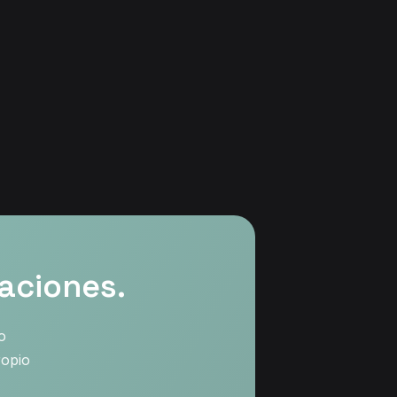
iaciones.
o
ropio