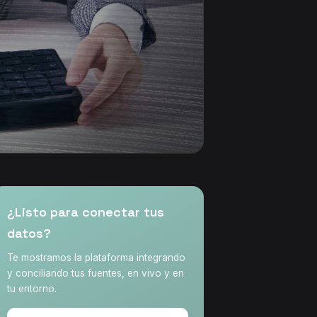
¿Listo para conectar tus
datos?
Te mostramos la plataforma integrando
y conciliando tus fuentes, en vivo y en
tu entorno.