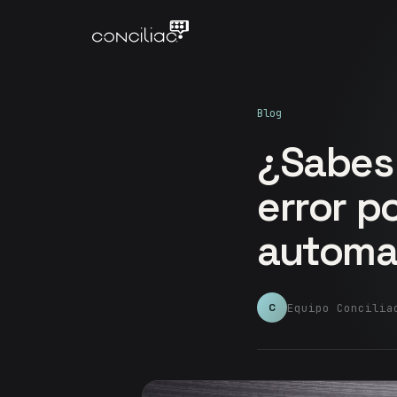
Blog
¿Sabes
error p
automa
Equipo Concilia
C