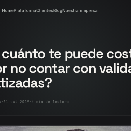
Home
Plataforma
Clientes
Blog
Nuestra empresa
 cuánto te puede cos
or no contar con vali
tizadas?
c
·
31 oct 2019
·
4 min de lectura