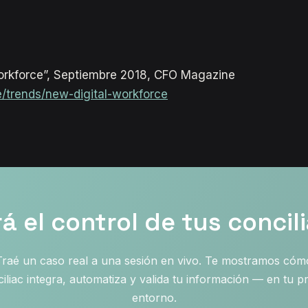
orkforce”, Septiembre 2018, CFO Magazine
/trends/new-digital-workforce
 el control de tus concil
Traé un caso real a una sesión en vivo. Te mostramos cóm
iliac integra, automatiza y valida tu información — en tu p
entorno.