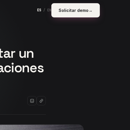
Solicitar demo
→
ES
/
EN
tar un
daciones