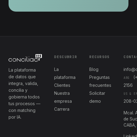
DESCUBRIR
RECURSOS
CONTA
La
Blog
info@c
La plataforma
de datos que
plataforma
Preguntas
(
ARG
integra, valida,
Clientes
frecuentes
2156
concilia y
Nuestra
Solicitar
US & E
gobierna todos
empresa
demo
208-0
tus procesos —
Carrera
con matching
Mcal. 
por IA.
de Suc
CABA, 
Linked