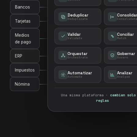
Bancos
Deduplicar
Consolida
Deduplicate
Consolidat
Tarjetas
Validar
Conciliar
Medios
Validate
Match
de pago
Orquestar
Gobernar
ERP
Orchestrate
Govern
Impuestos
Automatizar
Analizar
Automate
Analyze
Nómina
Una misma plataforma ·
cambian solo
reglas