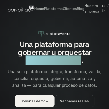
Nuestra
ES
/
Home
Plataforma
Clientes
Blog
EN
empresa
La plataforma
Una plataforma para
gobernar y orquestar
todos tus datos
.
Una sola plataforma integra, transforma, valida,
concilia, orquesta, gobierna, automatiza y
analiza — para cualquier proceso de datos.
Solicitar demo
→
Ver casos reales