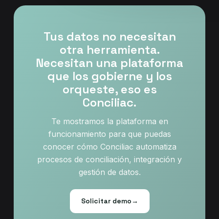
Tus datos no necesitan
otra herramienta.
Necesitan una plataforma
que los gobierne y los
orqueste, eso es
Conciliac.
Te mostramos la plataforma en
funcionamiento para que puedas
conocer cómo Conciliac automatiza
procesos de conciliación, integración y
gestión de datos.
Solicitar demo
→