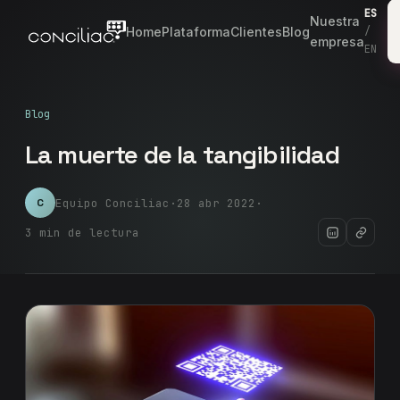
ES
Nuestra
Home
Plataforma
Clientes
Blog
/
empresa
EN
Blog
La muerte de la tangibilidad
Equipo Conciliac
·
28 abr 2022
·
C
3 min de lectura