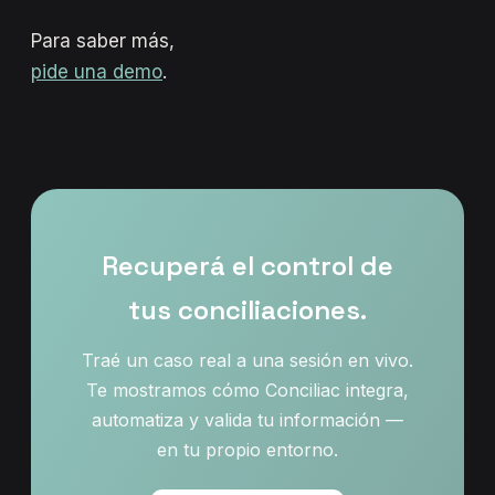
Para saber más,
pide una demo
.
Recuperá el control de
tus conciliaciones.
Traé un caso real a una sesión en vivo.
Te mostramos cómo Conciliac integra,
automatiza y valida tu información —
en tu propio entorno.