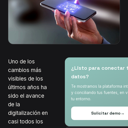
Uno de los
¿Listo para conectar 
cambios más
datos?
visibles de los
últimos años ha
Te mostramos la plataforma in
y conciliando tus fuentes, en v
sido el avance
tu entorno.
de la
digitalización en
Solicitar demo
→
casi todos los