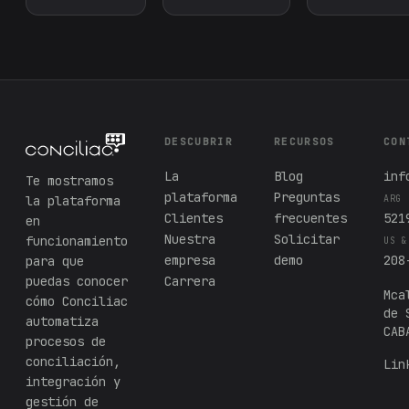
DESCUBRIR
RECURSOS
CON
La
Blog
inf
Te mostramos
plataforma
Preguntas
la plataforma
ARG
Clientes
frecuentes
521
en
Nuestra
Solicitar
funcionamiento
US &
empresa
demo
208
para que
puedas conocer
Carrera
Mca
cómo Conciliac
de 
automatiza
CAB
procesos de
conciliación,
Lin
integración y
gestión de