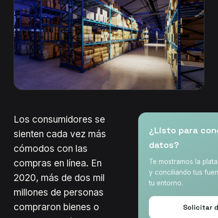
Los consumidores se
¿Listo para con
sienten cada vez más
datos?
cómodos con las
compras en línea. En
Te mostramos la plat
y conciliando tus fuen
2020, más de dos mil
tu entorno.
millones de personas
compraron bienes o
Solicitar