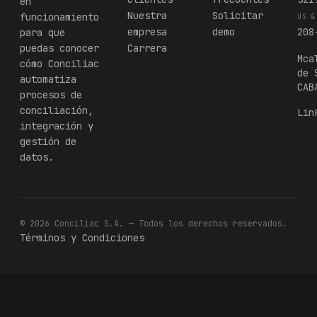
en
Nuestra
Solicitar
funcionamiento
US &
empresa
demo
208
para que
puedas conocer
Carrera
Mca
cómo Conciliac
de 
automatiza
CAB
procesos de
conciliación,
Lin
integración y
gestión de
datos.
© 2026 Conciliac S.A. — Todos los derechos reservados.
Términos y Condiciones