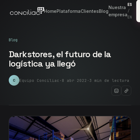
ES
Nuestra
Home
Plataforma
Clientes
Blog
/
empresa
EN
Blog
Darkstores, el futuro de la
logística ya llegó
Equipo Conciliac
·
8 abr 2022
·
3 min de lectura
C