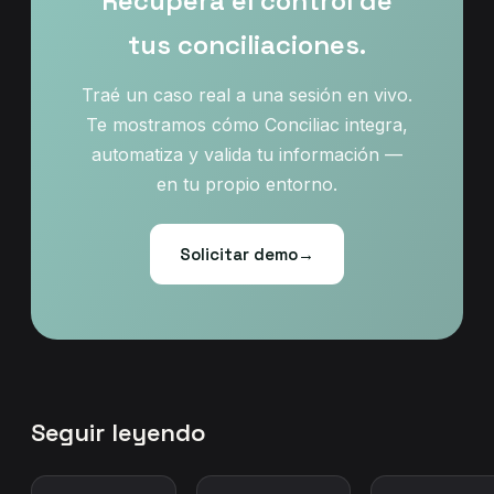
Recuperá el control de
tus conciliaciones.
Traé un caso real a una sesión en vivo.
Te mostramos cómo Conciliac integra,
automatiza y valida tu información —
en tu propio entorno.
Solicitar demo
→
Seguir leyendo