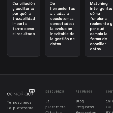
Conciliación
De
Matching
y auditoría:
herramientas
inteligente:
por qué la
aisladas a
cómo
trazabilidad
ecosistemas
funciona
importa
conectados:
realmente y
tanto como
la evolución
por qué
el resultado
inevitable de
cambia la
la gestión de
forma de
datos
conciliar
datos
DESCUBRIR
RECURSOS
CON
La
Blog
inf
Te mostramos
plataforma
Preguntas
la plataforma
ARG
Clientes
frecuentes
521