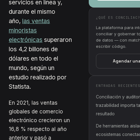
servicios en línea y,
durante el mismo
¿QUÉ ES CONCILIAC
año,
las ventas
La plataforma para inte
minoristas
conciliar y gobernar 
electrónicas
superaron
de datos — con matchi
escribir código.
los 4,2 billones de
dólares en todo el
Agendar un
mundo, según un
estudio realizado por
Statista.
ENTRADAS RECIENTE
Conciliación y auditor
En 2021, las ventas
trazabilidad importa 
globales de comercio
resultado
electrónico crecieron un
De herramientas aisla
16,8 % respecto al año
ecosistemas conectad
anterior y pasó a