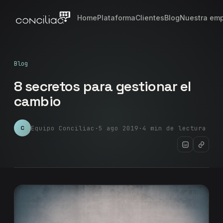
Home
Plataforma
Clientes
Blog
Nuestra em
Blog
8 secretos para gestionar el
cambio
Equipo Conciliac
·
5 ago 2019
·
4 min de lectura
C