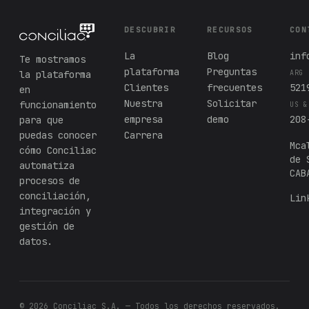
DESCUBRIR
RECURSOS
CON
La
Blog
inf
Te mostramos
plataforma
Preguntas
la plataforma
ARG
Clientes
frecuentes
521
en
Nuestra
Solicitar
funcionamiento
US &
empresa
demo
208
para que
puedas conocer
Carrera
Mca
cómo Conciliac
de 
automatiza
CAB
procesos de
conciliación,
Lin
integración y
gestión de
datos.
© 2026 Conciliac S.A. — Todos los derechos reservados.