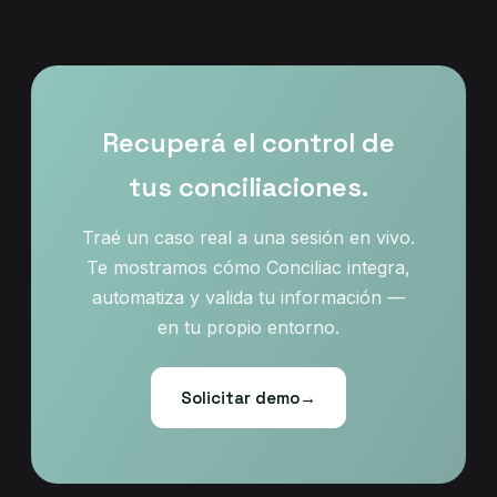
Recuperá el control de
tus conciliaciones.
Traé un caso real a una sesión en vivo.
Te mostramos cómo Conciliac integra,
automatiza y valida tu información —
en tu propio entorno.
Solicitar demo
→