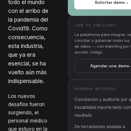
todo el mundo
Solicitar demo
→
con el arribo de
la pandemia del
¿QUÉ ES CONCILIAC?
Covid19. Como
La plataforma para integrar, va
consecuencia,
conciliar y gobernar todos tu
esta industria,
de datos — con matching por I
escribir código.
que ya era
esencial, se ha
Agendar una demo
vuelto aún más
indispensable.
ENTRADAS RECIENTES
Los nuevos
Conciliación y auditoría: por q
desafíos fueron
trazabilidad importa tanto co
surgiendo, el
resultado
personal médico
De herramientas aisladas a
que estuvo en la