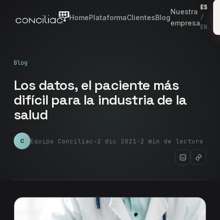
ES
Nuestra
Home
Plataforma
Clientes
Blog
/
empresa
EN
Blog
Los datos, el paciente más
difícil para la industria de la
salud
Equipo Conciliac
·
2 dic 2021
·
2 min de lectura
C