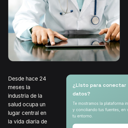
Desde hace 24
¿Listo para conectar
meses la
datos?
industria de la
salud ocupa un
Te mostramos la plataforma i
y conciliando tus fuentes, en 
lugar central en
tu entorno.
la vida diaria de