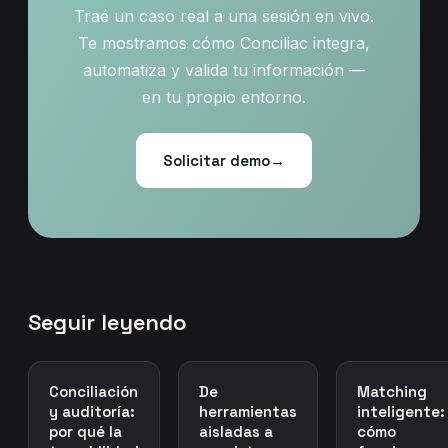
Traé un caso real a una sesión en vivo.
Te mostramos cómo Conciliac integra,
automatiza y valida tu información —
en tu propio entorno.
Solicitar demo
→
Seguir leyendo
Conciliación
De
Matching
y auditoría:
herramientas
inteligente:
por qué la
aisladas a
cómo