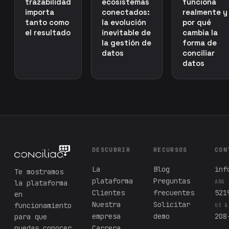
trazabilidad
ecosistemas
funciona
importa
conectados:
realmente y
tanto como
la evolución
por qué
el resultado
inevitable de
cambia la
la gestión de
forma de
datos
conciliar
datos
DESCUBRIR
RECURSOS
CON
La
Blog
inf
Te mostramos
plataforma
Preguntas
la plataforma
ARG
Clientes
frecuentes
521
en
Nuestra
Solicitar
funcionamiento
US &
empresa
demo
208
para que
puedas conocer
Carrera