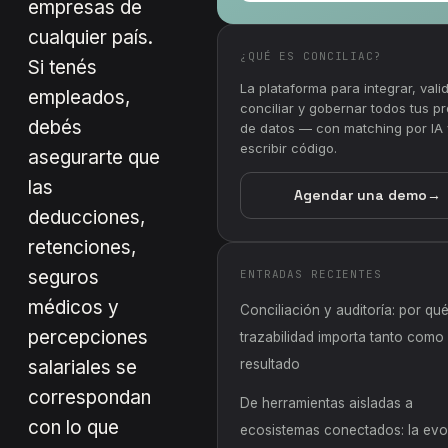
empresas de
cualquier país.
¿QUÉ ES CONCILIAC?
Si tenés
La plataforma para integrar, valid
empleados,
conciliar y gobernar todos tus p
debés
de datos — con matching por IA 
escribir código.
asegurarte que
las
Agendar una demo
→
deducciones,
retenciones,
seguros
ENTRADAS RECIENTES
médicos y
Conciliación y auditoría: por qué
percepciones
trazabilidad importa tanto como 
salariales se
resultado
correspondan
De herramientas aisladas a
con lo que
ecosistemas conectados: la evo