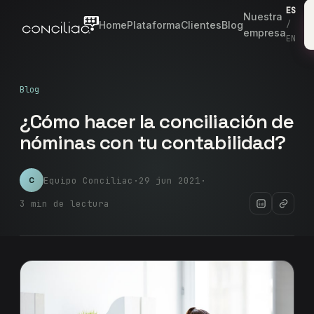
ES
Nuestra
Home
Plataforma
Clientes
Blog
/
empresa
EN
Blog
¿Cómo hacer la conciliación de
nóminas con tu contabilidad?
Equipo Conciliac
·
29 jun 2021
·
C
3 min de lectura