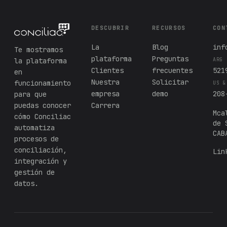
DESCUBRIR
RECURSOS
CON
La
Blog
inf
Te mostramos
plataforma
Preguntas
la plataforma
ARG
Clientes
frecuentes
521
en
Nuestra
Solicitar
funcionamiento
US &
empresa
demo
208
para que
puedas conocer
Carrera
Mca
cómo Conciliac
de 
automatiza
CAB
procesos de
conciliación,
Lin
integración y
gestión de
datos.