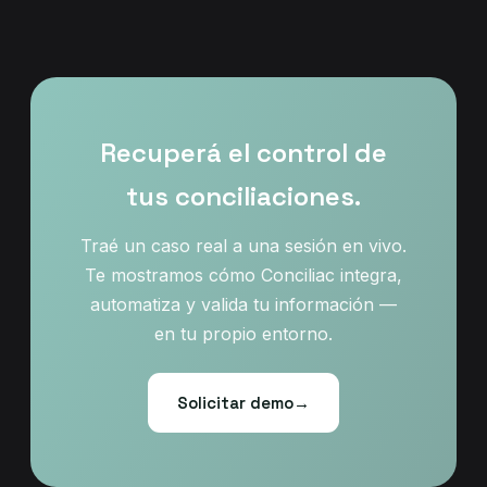
Recuperá el control de
tus conciliaciones.
Traé un caso real a una sesión en vivo.
Te mostramos cómo Conciliac integra,
automatiza y valida tu información —
en tu propio entorno.
Solicitar demo
→