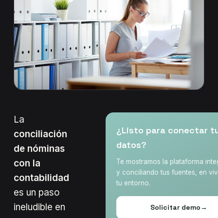
La
¿Listo para conectar t
conciliación
datos?
de nóminas
con la
Te mostramos la plataforma int
y conciliando tus fuentes, en vi
contabilidad
tu entorno.
es un paso
ineludible en
Solicitar demo
→